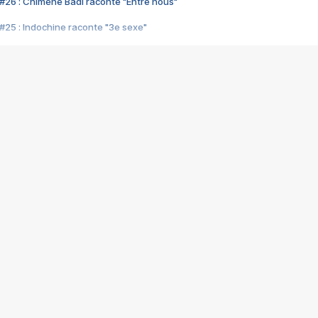
#26 : Chimène Badi raconte "Entre nous"
#25 : Indochine raconte "3e sexe"
#24 : Zaho raconte "C'est chelou"
#23 : Patrick Bruel raconte "Au café des délices"
#22 : Kyo raconte "Le chemin"
#21 : Nolwenn Leroy raconte "Cassé"
#20 : Patrick Hernandez raconte "Born to be alive"
#19 : Lorie raconte "Près de moi"
#18 : Michael Jones raconte "A nos actes manqués" (avec Jean-Jacque
#17 : Khaled raconte "Aïcha"
#16 : Corneille raconte "Parce qu'on vient de loin"
#15 : Indochine raconte "L'aventurier"
14 : Lorie raconte "Sur un air latino"