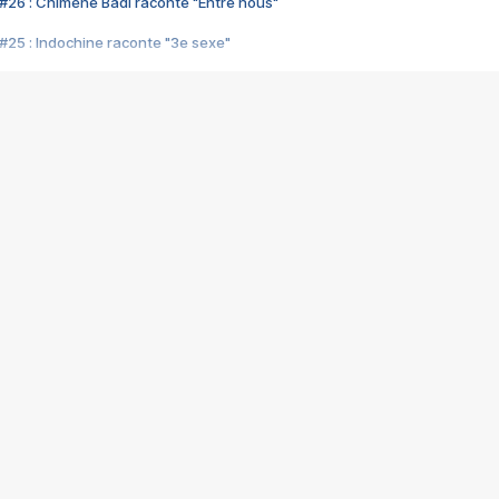
#26 : Chimène Badi raconte "Entre nous"
#25 : Indochine raconte "3e sexe"
#24 : Zaho raconte "C'est chelou"
#23 : Patrick Bruel raconte "Au café des délices"
#22 : Kyo raconte "Le chemin"
#21 : Nolwenn Leroy raconte "Cassé"
#20 : Patrick Hernandez raconte "Born to be alive"
#19 : Lorie raconte "Près de moi"
#18 : Michael Jones raconte "A nos actes manqués" (avec Jean-Jacque
#17 : Khaled raconte "Aïcha"
#16 : Corneille raconte "Parce qu'on vient de loin"
#15 : Indochine raconte "L'aventurier"
14 : Lorie raconte "Sur un air latino"