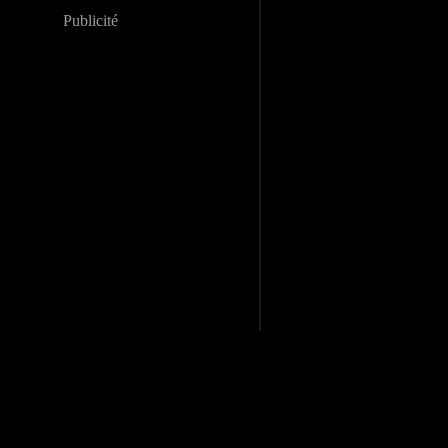
Publicité