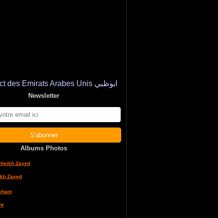
Newsletter
Albums Photos
kh Zayed
nt