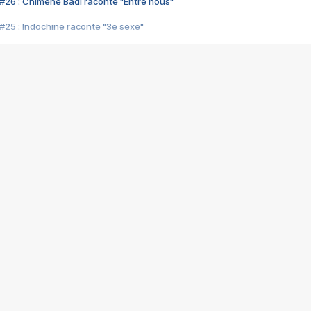
#26 : Chimène Badi raconte "Entre nous"
#25 : Indochine raconte "3e sexe"
#24 : Zaho raconte "C'est chelou"
#23 : Patrick Bruel raconte "Au café des délices"
#22 : Kyo raconte "Le chemin"
#21 : Nolwenn Leroy raconte "Cassé"
#20 : Patrick Hernandez raconte "Born to be alive"
#19 : Lorie raconte "Près de moi"
#18 : Michael Jones raconte "A nos actes manqués" (avec Jean-Jacque
#17 : Khaled raconte "Aïcha"
#16 : Corneille raconte "Parce qu'on vient de loin"
#15 : Indochine raconte "L'aventurier"
14 : Lorie raconte "Sur un air latino"