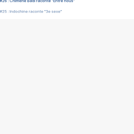
#26 : Chimène Badi raconte "Entre nous"
#25 : Indochine raconte "3e sexe"
#24 : Zaho raconte "C'est chelou"
#23 : Patrick Bruel raconte "Au café des délices"
#22 : Kyo raconte "Le chemin"
#21 : Nolwenn Leroy raconte "Cassé"
#20 : Patrick Hernandez raconte "Born to be alive"
#19 : Lorie raconte "Près de moi"
#18 : Michael Jones raconte "A nos actes manqués" (avec Jean-Jacque
#17 : Khaled raconte "Aïcha"
#16 : Corneille raconte "Parce qu'on vient de loin"
#15 : Indochine raconte "L'aventurier"
14 : Lorie raconte "Sur un air latino"