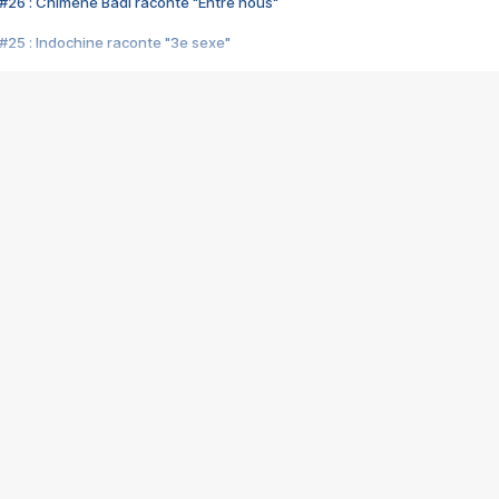
#26 : Chimène Badi raconte "Entre nous"
#25 : Indochine raconte "3e sexe"
#24 : Zaho raconte "C'est chelou"
#23 : Patrick Bruel raconte "Au café des délices"
#22 : Kyo raconte "Le chemin"
#21 : Nolwenn Leroy raconte "Cassé"
#20 : Patrick Hernandez raconte "Born to be alive"
#19 : Lorie raconte "Près de moi"
#18 : Michael Jones raconte "A nos actes manqués" (avec Jean-Jacque
#17 : Khaled raconte "Aïcha"
#16 : Corneille raconte "Parce qu'on vient de loin"
#15 : Indochine raconte "L'aventurier"
14 : Lorie raconte "Sur un air latino"