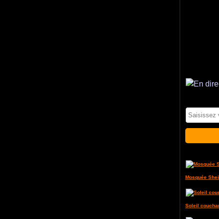
Mosquée Shei
Soleil coucha