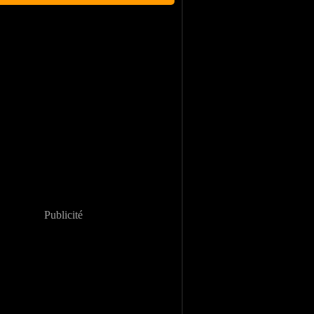
Publicité