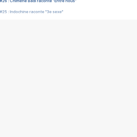
#26 : Chimène Badi raconte "Entre nous"
#25 : Indochine raconte "3e sexe"
#24 : Zaho raconte "C'est chelou"
#23 : Patrick Bruel raconte "Au café des délices"
#22 : Kyo raconte "Le chemin"
#21 : Nolwenn Leroy raconte "Cassé"
#20 : Patrick Hernandez raconte "Born to be alive"
#19 : Lorie raconte "Près de moi"
#18 : Michael Jones raconte "A nos actes manqués" (avec Jean-Jacque
#17 : Khaled raconte "Aïcha"
#16 : Corneille raconte "Parce qu'on vient de loin"
#15 : Indochine raconte "L'aventurier"
14 : Lorie raconte "Sur un air latino"