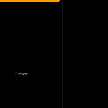
Publicité