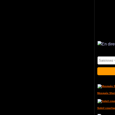
Mosquée Shei
Soleil coucha