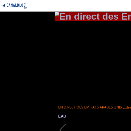
EN DIRECT DES EMIRATS ARABES UN
EAU