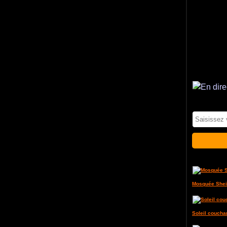
Mosquée Shei
Soleil coucha