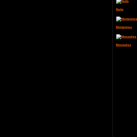
Nuits
Montagnes
Mosquées