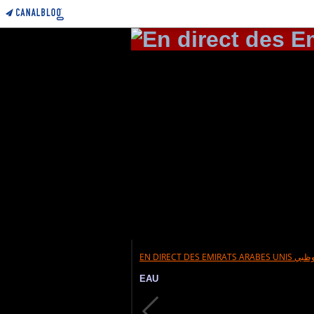
EN DIRECT DES EMIRATS ARABES UN
EAU