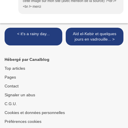
cette image sur mon site (avec mention de la source) ?<br />
<br /> merci
< it's a rainy day...
Aïd el-Kebir et quelques
jours en vadrouille... >
Hébergé par Canalblog
Top articles
Pages
Contact
Signaler un abus
C.G.U.
Cookies et données personnelles
Préférences cookies