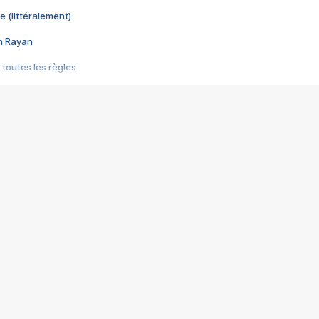
e (littéralement)
im Rayan
 toutes les règles
s les jeux vidéo
us choquant de Rockstar ? - Le scandale BULLY
e plus moche de Steam
du RÊVE tourne au CAUCHEMAR
pendant 8 heures
it… à tort
umiliés par un jeu vidéo
ire - Final Fantasy 8
ti un empire - Age of Empires