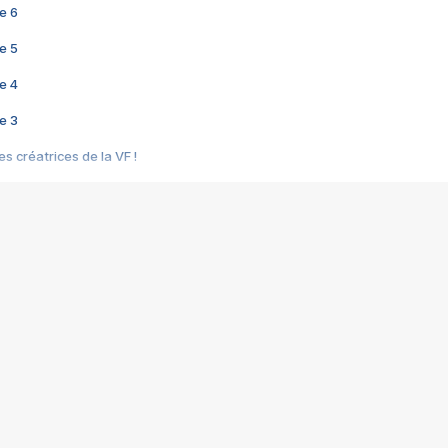
e 6
e 5
e 4
e 3
s créatrices de la VF !
e 2
e 1
e Mektoub My Love arrive enfin ! Rencontre avec Shaïn Boumedine et Sal
i : après Toni en famille
elle réalise le bouleversant Dites lui que je l'aime
ais ! Rencontre autour de Vie privée de Rebecca Zlotowski
 de Marguerite, Grave... Rencontre avec Ella Rumpf
 Les Rêveurs, un film intime sur la santé mentale