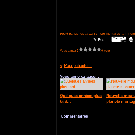
Posté par pierrelet à 13:35 -
Commentaires [
…
]
- Perm
Vous aimez ?
0 vote
Pour patienter...
Vous aimerez aussi :
Quelques années plus
Nouvelle mout
tard...
planete-montag
Commentaires