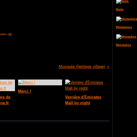
Nuits
Montagnes
alien [
#
]
Mosquées
Mosquée (heritage village)
Merci !
ure de
Verrière d'Emirates
ne.fr
Mall by night