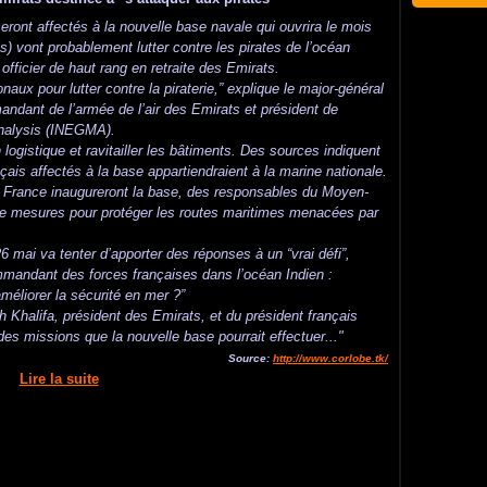
eront affectés à la nouvelle base navale qui ouvrira le mois
) vont probablement lutter contre les pirates de l’océan
officier de haut rang en retraite des Emirats.
onaux pour lutter contre la piraterie,” explique le major-général
ndant de l’armée de l’air des Emirats et président de
 Analysis (INEGMA).
logistique et ravitailler les bâtiments. Des sources indiquent
çais affectés à la base appartiendraient à la marine nationale.
la France inaugureront la base, des responsables du Moyen-
 de mesures pour protéger les routes maritimes menacées par
 mai va tenter d’apporter des réponses à un “vrai défi”,
ommandant des forces françaises dans l’océan Indien :
éliorer la sécurité en mer ?”
 Khalifa, président des Emirats, et du président français
des missions que la nouvelle base pourrait effectuer..."
Source:
http://www.corlobe.tk/
Lire la suite