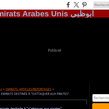
Publicité
IS ابوظبي
>
EMIRATS: ARTICLES/REPORTAGES
>
 EMIRATS DESTINÉE À "S’ATTAQUER AUX PIRATES"
irats destinée à "s’attaquer aux pirates"