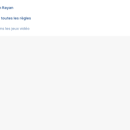
im Rayan
 toutes les règles
s les jeux vidéo
us choquant de Rockstar ? - Le scandale BULLY
e plus moche de Steam
du RÊVE tourne au CAUCHEMAR
pendant 8 heures
it… à tort
umiliés par un jeu vidéo
ire - Final Fantasy 8
ti un empire - Age of Empires
story DOFUS