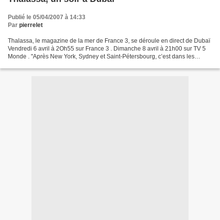
Publié le 05/04/2007 à 14:33
Par
pierrelet
Thalassa, le magazine de la mer de France 3, se déroule en direct de Dubaï
Vendredi 6 avril à 2Oh55 sur France 3 . Dimanche 8 avril à 21h00 sur TV 5
Monde . "Après New York, Sydney et Saint-Pétersbourg, c’est dans les
Emirats Arabes Unis, à Dubaï que...